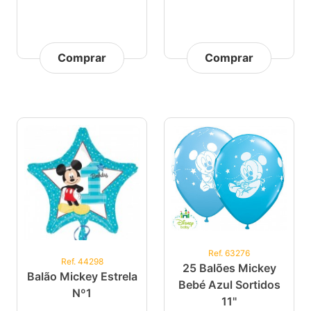
Comprar
Comprar
Ref. 63276
Ref. 44298
25 Balões Mickey
Balão Mickey Estrela
Bebé Azul Sortidos
Nº1
11"