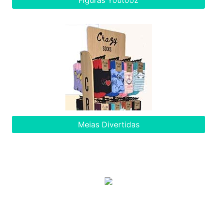
Figuras Youtooz
Meias Divertidas