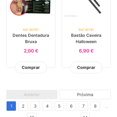
Ref. 90767
Ref. 90781
Dentes Dentadura
Bastão Caveira
Bruxa
Halloween
2,00 €
6,90 €
Comprar
Comprar
Anterior
Próxima
1
2
3
4
5
6
7
8
...