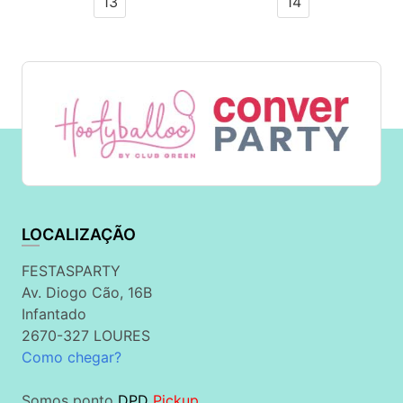
13
14
LOCALIZAÇÃO
FESTASPARTY
Av. Diogo Cão, 16B
Infantado
2670-327 LOURES
Como chegar?
Somos ponto
DPD
Pickup