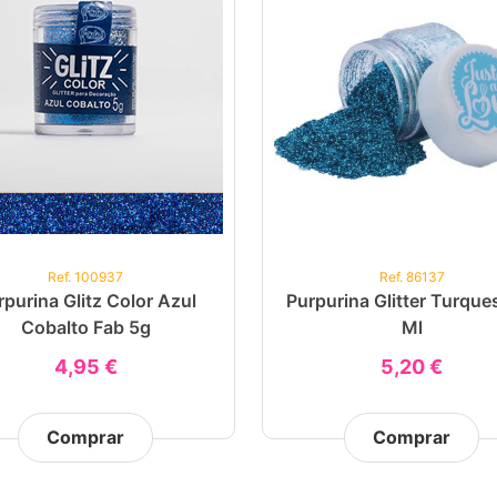
Ref. 100937
Ref. 86137
rpurina Glitz Color Azul
Purpurina Glitter Turque
Cobalto Fab 5g
Ml
4,95 €
5,20 €
Comprar
Comprar