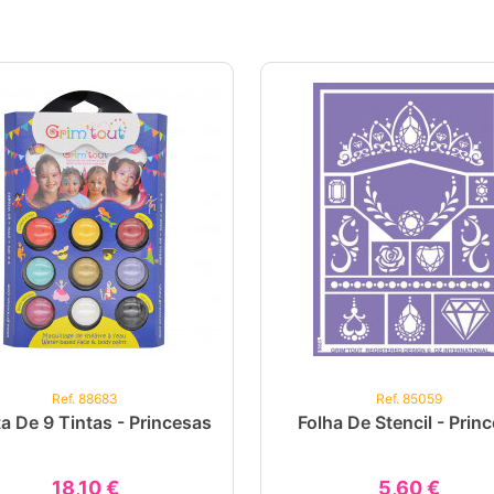
Ref. 88683
Ref. 85059
ta De 9 Tintas - Princesas
Folha De Stencil - Prin
18,10 €
5,60 €