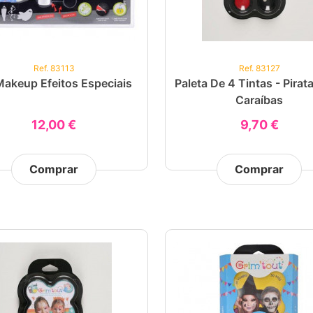
Ref. 83113
Ref. 83127
Makeup Efeitos Especiais
Paleta De 4 Tintas - Pirat
Caraíbas
12,00 €
9,70 €
Comprar
Comprar