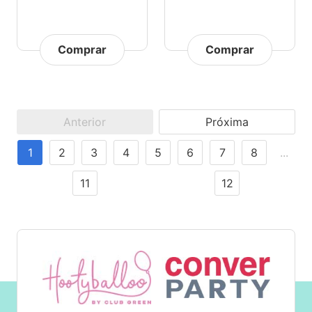
Comprar
Comprar
Anterior
Próxima
1
2
3
4
5
6
7
8
...
11
12