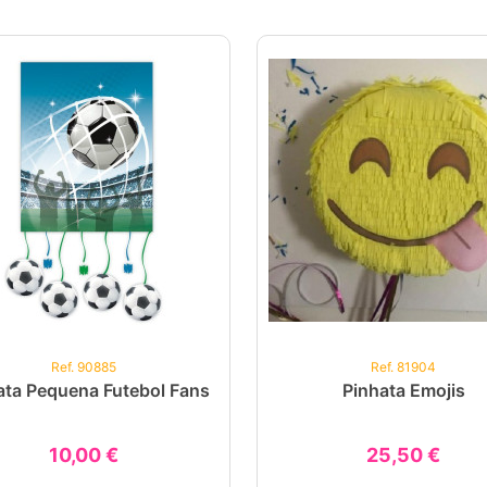
Ref. 90885
Ref. 81904
ata Pequena Futebol Fans
Pinhata Emojis
10,00 €
25,50 €