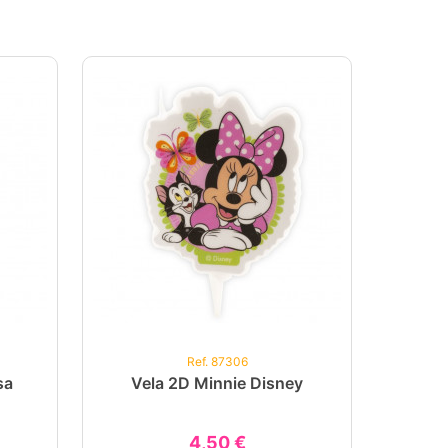
Ref. 87306
sa
Vela 2D Minnie Disney
4,50 €