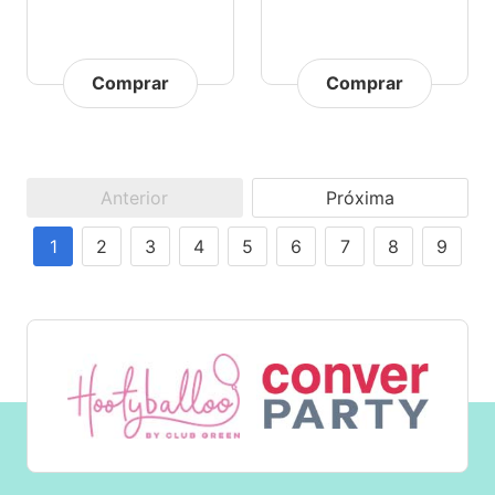
Comprar
Comprar
Anterior
Próxima
1
2
3
4
5
6
7
8
9