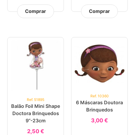
Comprar
Comprar
Ref. 10360
Ref. 51895
6 Máscaras Doutora
Balão Foil Mini Shape
Brinquedos
Doctora Brinquedos
3,00 €
9”-23cm
2,50 €