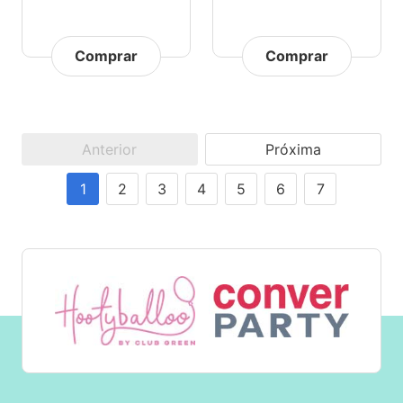
Comprar
Comprar
Anterior
Próxima
1
2
3
4
5
6
7