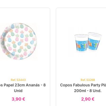
Ref. 53443
Ref. 53268
os Papel 23cm Ananás - 8
Copos Fabulous Party Plá
Unid
200ml - 8 Und.
3,90 €
2,90 €