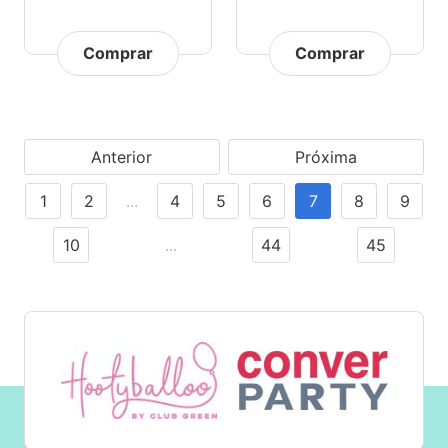
Comprar
Comprar
Anterior
Próxima
1
2
...
4
5
6
7
8
9
10
...
44
45