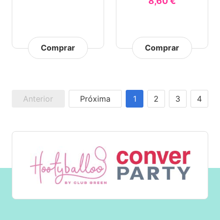
8,60 €
Comprar
Comprar
Anterior
Próxima
1
2
3
4