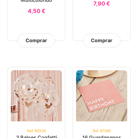
Multicolorido
7,90 €
4,50 €
Comprar
Comprar
Ref. 69326
Ref. 87585
3 Baloes Confetti
16 Guardanapos