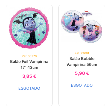
Ref. 73681
Ref. 60770
Balão Bubble
Balão Foil Vampirina
Vampirina 56cm
17" 43cm
5,90 €
3,85 €
ESGOTADO
ESGOTADO