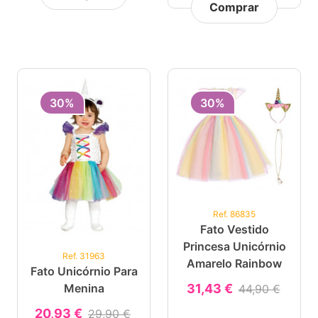
Comprar
30%
30%
Ref. 86835
Fato Vestido
Princesa Unicórnio
Ref. 31963
Amarelo Rainbow
Fato Unicórnio Para
31,43 €
Menina
44,90 €
20,93 €
29,90 €