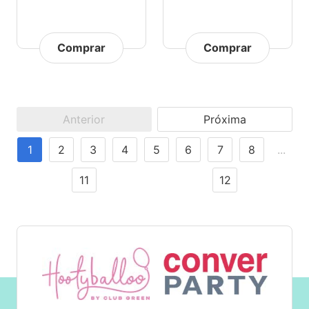
Comprar
Comprar
Anterior
Próxima
1
2
3
4
5
6
7
8
...
11
12