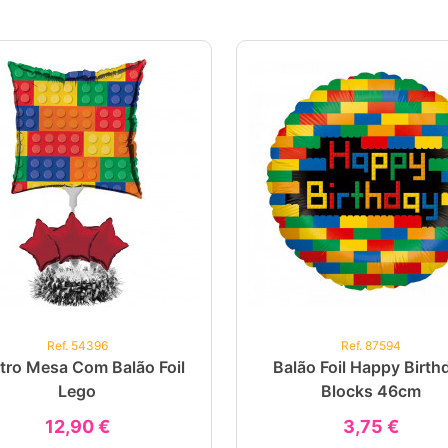
Ref. 54396
Ref. 87594
tro Mesa Com Balão Foil
Balão Foil Happy Birth
Lego
Blocks 46cm
12,90 €
3,75 €