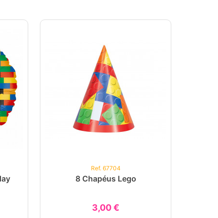
Ref. 67704
day
8 Chapéus Lego
3,00 €