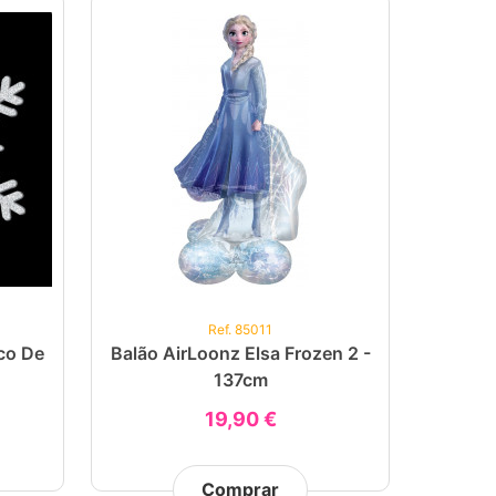
Ref. 85011
co De
Balão AirLoonz Elsa Frozen 2 -
137cm
19,90 €
Comprar