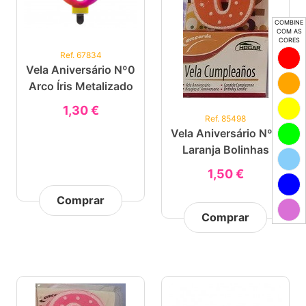
COMBINE
COM AS
CORES
Ref. 67834
Vela Aniversário Nº0
Arco Íris Metalizado
1,30 €
Ref. 85498
Vela Aniversário Nº0
Laranja Bolinhas
1,50 €
Comprar
Comprar