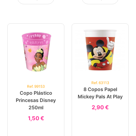
Ref. 63113
Ref. 99153
8 Copos Papel
Copo Plástico
Mickey Pals At Play
Princesas Disney
2,90 €
250ml
1,50 €