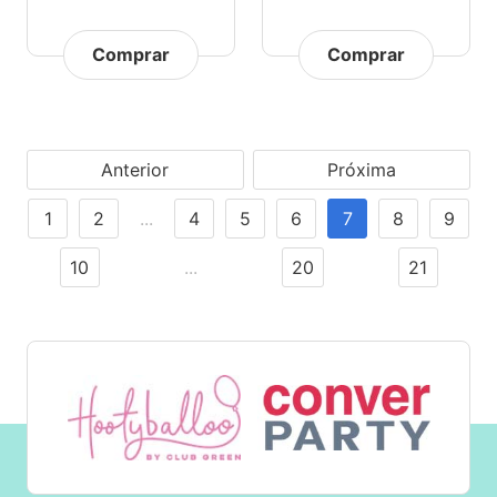
Comprar
Comprar
Anterior
Próxima
1
2
...
4
5
6
7
8
9
10
...
20
21