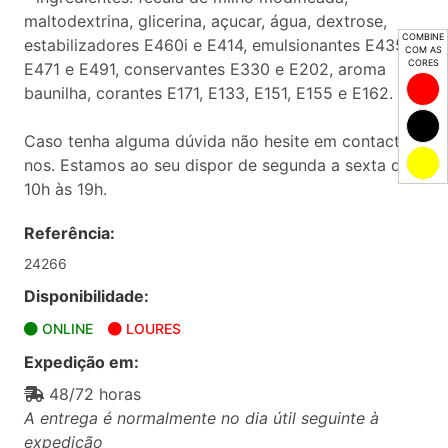
maltodextrina, glicerina, açucar, água, dextrose,
COMBINE
estabilizadores E460i e E414, emulsionantes E435,
COM AS
CORES
E471 e E491, conservantes E330 e E202, aroma
baunilha, corantes E171, E133, E151, E155 e E162.
Caso tenha alguma dúvida não hesite em contactar-
nos. Estamos ao seu dispor de segunda a sexta das
10h às 19h.
Referência:
24266
Disponibilidade:
ONLINE
LOURES
Expedição em:
48/72 horas
A entrega é normalmente no dia útil seguinte à
expedição