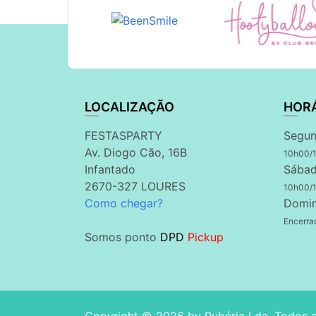
LOCALIZAÇÃO
HOR
FESTASPARTY
Segun
Av. Diogo Cão, 16B
10h00/
Infantado
Sábad
2670-327 LOURES
10h00/
Como chegar?
Domi
Encerra
Somos ponto
DPD
Pickup