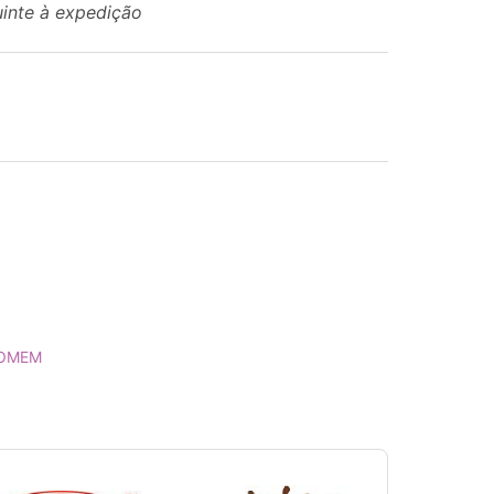
uinte à expedição
HOMEM