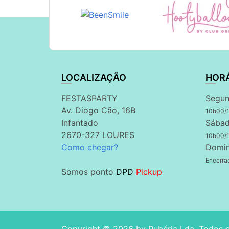
LOCALIZAÇÃO
HOR
FESTASPARTY
Segun
Av. Diogo Cão, 16B
10h00/
Infantado
Sábad
2670-327 LOURES
10h00/
Como chegar?
Domi
Encerra
Somos ponto
DPD
Pickup