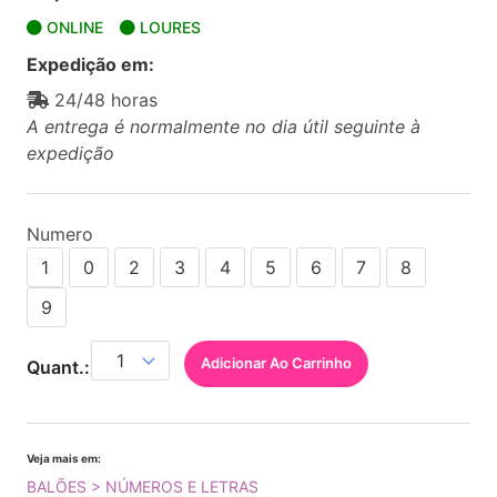
ONLINE
LOURES
Expedição em:
24/48 horas
A entrega é normalmente no dia útil seguinte à
expedição
Numero
1
0
2
3
4
5
6
7
8
9
Adicionar Ao Carrinho
Quant.:
Veja mais em:
BALÕES > NÚMEROS E LETRAS